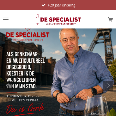
+20 jaar ervaring
Ga
direct
naar
de
hoofdinhoud