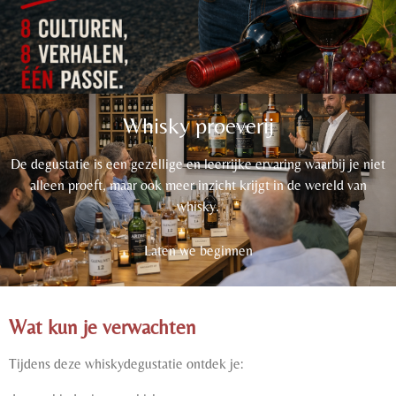
Whisky proeverij
De degustatie is een gezellige en leerrijke ervaring waarbij je niet
alleen proeft, maar ook meer inzicht krijgt in de wereld van
whisky.
Laten we beginnen
Wat kun je verwachten
Tijdens deze whiskydegustatie ontdek je: